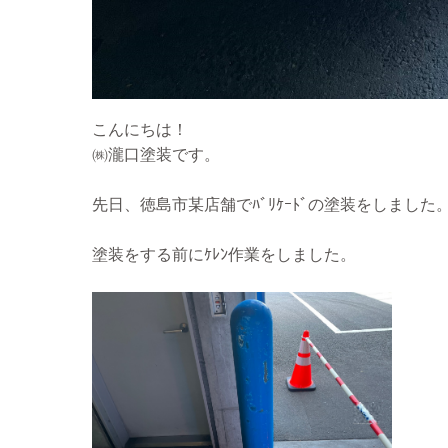
こんにちは！
㈱瀧口塗装です。
先日、徳島市某店舗でﾊﾞﾘｹｰﾄﾞの塗装をしました
塗装をする前にｹﾚﾝ作業をしました。